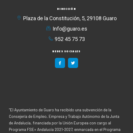
DIRECCIÓN
Plaza de la Constitución, 5, 29108 Guaro
Info@guaro.es
952 45 75 73​
REDES SOCIALES
F
T
a
w
c
i
e
t
b
t
o
e
o
r
k
-
f
“El Ayuntamiento de Guaro ha recibido una subvención de la
Consejería de Empleo, Empresa y Trabajo Autónomo de la Junta
de Andalucía, financiada por la Unión Europea con cargo al
Programa FSE+ Andalucía 2021-2027, enmarcada en el Programa