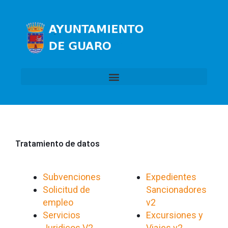
Ir
al
contenido
Tratamiento de datos
Subvenciones
Expedientes
Solicitud de
Sancionadores
empleo
v2
Servicios
Excursiones y
Juridicos V2
Viajes v2