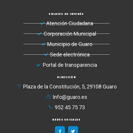
ENLACES DE INTERÉS
Atención Ciudadana
Corporación Municipal
Municipio de Guaro
Sede electrónica
Portal de transparencia
DIRECCIÓN
Plaza de la Constitución, 5, 29108 Guaro
Info@guaro.es
952 45 75 73​
REDES SOCIALES
F
T
a
w
c
i