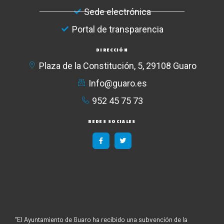
Sede electrónica
Portal de transparencia
DIRECCIÓN
Plaza de la Constitución, 5, 29108 Guaro
Info@guaro.es
952 45 75 73​
REDES SOCIALES
F
T
a
w
c
i
e
t
b
t
o
e
o
r
k
-
f
“El Ayuntamiento de Guaro ha recibido una subvención de la