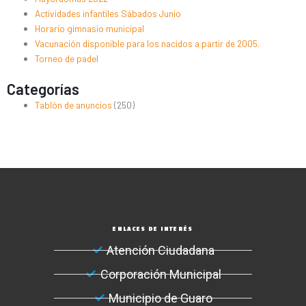
Actividades infantiles Sábados Junio
Horario gimnasio municipal
Vacunación disponible para los nacidos a partir de 2005.
Torneo de padel
Categorías
Tablón de anuncios
(250)
ENLACES DE INTERÉS
Atención Ciudadana
Corporación Municipal
Municipio de Guaro