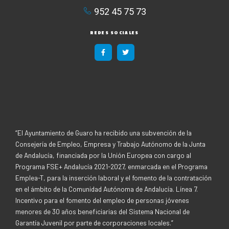
952 45 75 73​
REDES SOCIALES
F
T
a
w
c
i
e
t
b
t
o
e
o
r
k
-
f
“El Ayuntamiento de Guaro ha recibido una subvención de la
Consejería de Empleo, Empresa y Trabajo Autónomo de la Junta
de Andalucía, financiada por la Unión Europea con cargo al
Programa FSE+ Andalucía 2021-2027, enmarcada en el Programa
Emplea-T, para la inserción laboral y el fomento de la contratación
en el ámbito de la Comunidad Autónoma de Andalucía. Línea 7.
Incentivo para el fomento del empleo de personas jóvenes
menores de 30 años beneficiarias del Sistema Nacional de
Garantía Juvenil por parte de corporaciones locales.”