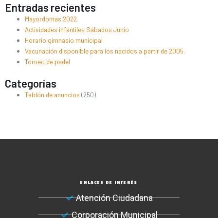
Entradas recientes
Mayordomas 2022
Actividades infantiles Sábados Junio
Horario gimnasio municipal
Vacunación disponible para los nacidos a partir de 2005.
Torneo de padel
Categorías
Tablón de anuncios
(250)
ENLACES DE INTERÉS
Atención Ciudadana
Corporación Municipal