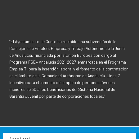
b
t
o
e
o
r
k
-
f
“El Ayuntamiento de Guaro ha recibido una subvención de la
Consejería de Empleo, Empresa y Trabajo Autónomo de la Junta
de Andalucía, financiada por la Unión Europea con cargo al
Programa FSE+ Andalucía 2021-2027, enmarcada en el Programa
Emplea-T, para la inserción laboral y el fomento de la contratación
en el ámbito de la Comunidad Autónoma de Andalucía. Línea 7.
Incentivo para el fomento del empleo de personas jóvenes
menores de 30 años beneficiarias del Sistema Nacional de
Garantía Juvenil por parte de corporaciones locales.”