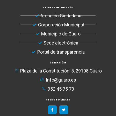
ENLACES DE INTERÉS
Atención Ciudadana
Corporación Municipal
Municipio de Guaro
Sede electrónica
Portal de transparencia
DIRECCIÓN
Plaza de la Constitución, 5, 29108 Guaro
Info@guaro.es
952 45 75 73​
REDES SOCIALES
F
T
a
w
c
i
e
t