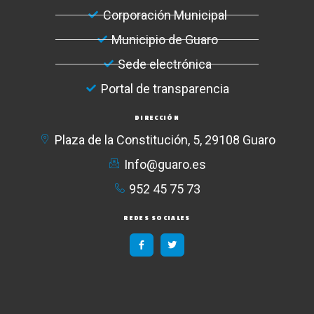
Corporación Municipal
Municipio de Guaro
Sede electrónica
Portal de transparencia
DIRECCIÓN
Plaza de la Constitución, 5, 29108 Guaro
Info@guaro.es
952 45 75 73​
REDES SOCIALES
F
T
a
w
c
i
e
t
b
t
o
e
o
r
k
-
f