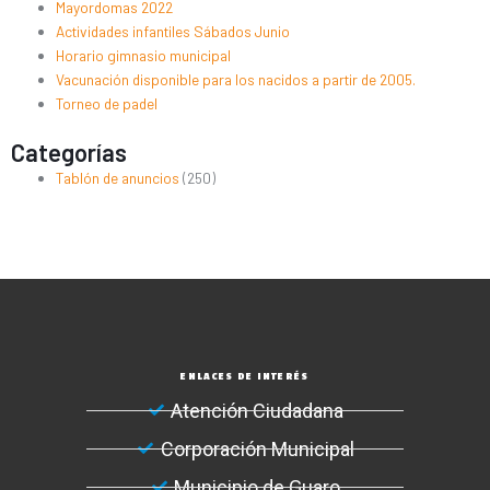
Mayordomas 2022
Actividades infantiles Sábados Junio
Horario gimnasio municipal
Vacunación disponible para los nacidos a partir de 2005.
Torneo de padel
Categorías
Tablón de anuncios
(250)
ENLACES DE INTERÉS
Atención Ciudadana
Corporación Municipal
Municipio de Guaro