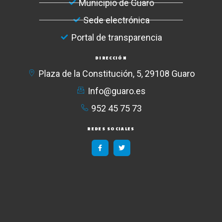
Municipio de Guaro
Sede electrónica
Portal de transparencia
DIRECCIÓN
Plaza de la Constitución, 5, 29108 Guaro
Info@guaro.es
952 45 75 73​
REDES SOCIALES
F
T
a
w
c
i
e
t
b
t
o
e
o
r
k
-
f