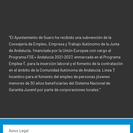
o
e
o
r
k
-
f
“El Ayuntamiento de Guaro ha recibido una subvención de la
Consejería de Empleo, Empresa y Trabajo Autónomo de la Junta
de Andalucía, financiada por la Unión Europea con cargo al
Programa FSE+ Andalucía 2021-2027, enmarcada en el Programa
Emplea-T, para la inserción laboral y el fomento de la contratación
en el ámbito de la Comunidad Autónoma de Andalucía. Línea 7.
Incentivo para el fomento del empleo de personas jóvenes
menores de 30 años beneficiarias del Sistema Nacional de
Garantía Juvenil por parte de corporaciones locales.”
Aviso Legal