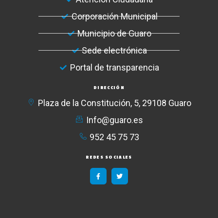
Corporación Municipal
Municipio de Guaro
Sede electrónica
Portal de transparencia
DIRECCIÓN
Plaza de la Constitución, 5, 29108 Guaro
Info@guaro.es
952 45 75 73​
REDES SOCIALES
F
T
a
w
c
i
e
t
b
t
o
e
o
r
k
-