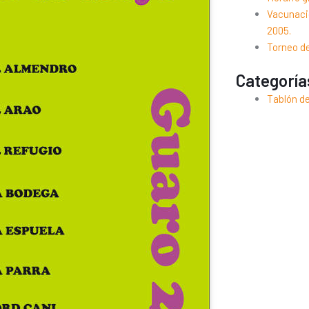
Vacunació
2005.
Torneo d
Categoría
Tablón d