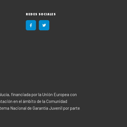
REDES SOCIALES
F
T
a
w
c
i
e
t
b
t
o
e
o
r
k
-
f
ucía, financiada por la Unión Europea con
atación en el ámbito de la Comunidad
tema Nacional de Garantía Juvenil por parte