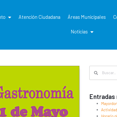
nto
Atención Ciudadana
Áreas Municipales
C
Noticias
Search
Search
Entradas 
Mayordo
Actividad
Horario 