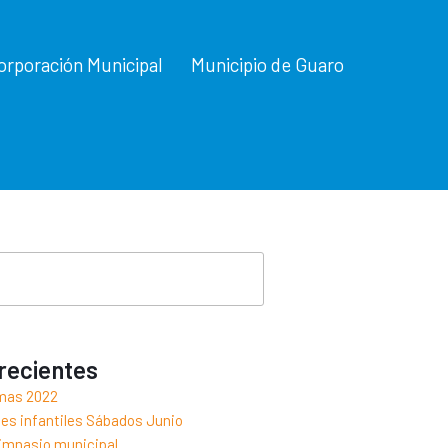
orporación Municipal
Municipio de Guaro
recientes
mas 2022
es infantiles Sábados Junio
gimnasio municipal