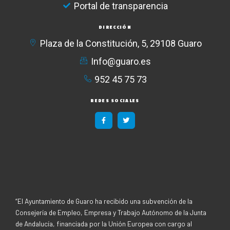
Portal de transparencia
DIRECCIÓN
Plaza de la Constitución, 5, 29108 Guaro
Info@guaro.es
952 45 75 73​
REDES SOCIALES
F
T
a
w
c
i
e
t
b
t
o
e
o
r
k
-
f
“El Ayuntamiento de Guaro ha recibido una subvención de la
Consejería de Empleo, Empresa y Trabajo Autónomo de la Junta
de Andalucía, financiada por la Unión Europea con cargo al